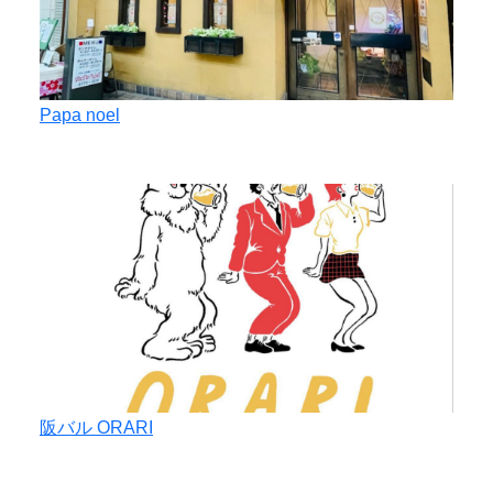
Papa noel
阪バル ORARI