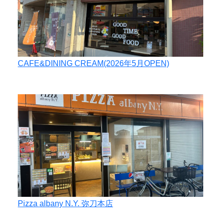
CAFE&DINING CREAM(2026年5月OPEN)
Pizza albany N.Y. 弥刀本店