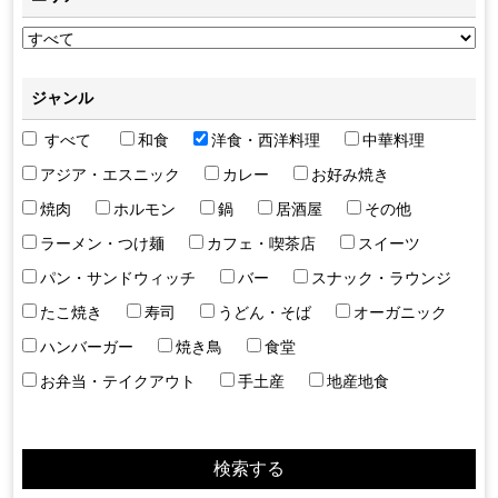
ジャンル
すべて
和食
洋食・西洋料理
中華料理
アジア・エスニック
カレー
お好み焼き
焼肉
ホルモン
鍋
居酒屋
その他
ラーメン・つけ麺
カフェ・喫茶店
スイーツ
パン・サンドウィッチ
バー
スナック・ラウンジ
たこ焼き
寿司
うどん・そば
オーガニック
ハンバーガー
焼き鳥
食堂
お弁当・テイクアウト
手土産
地産地食