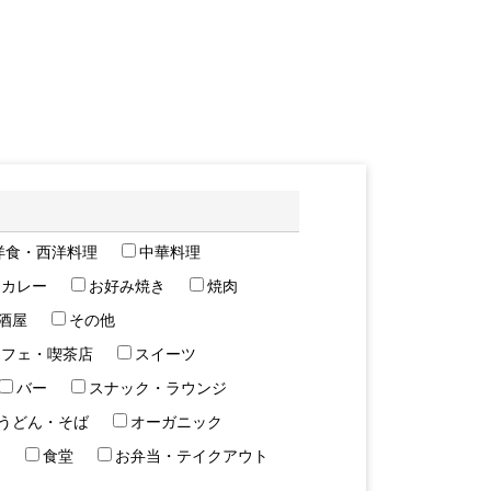
洋食・西洋料理
中華料理
カレー
お好み焼き
焼肉
酒屋
その他
カフェ・喫茶店
スイーツ
バー
スナック・ラウンジ
うどん・そば
オーガニック
鳥
食堂
お弁当・テイクアウト