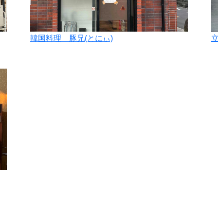
韓国料理 豚兄(とにぃ)