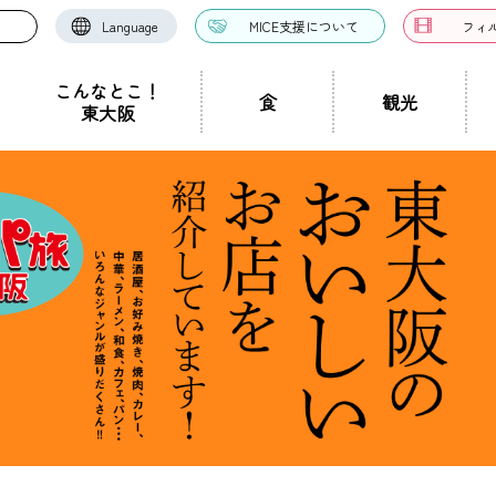
Language
MICE支援について
フィ
こんなとこ！
食
観光
東大阪
お好み焼き・たこ焼
洋食・西洋料理
中華料理
き
ドツアー
聖地景
文化景
祭り事景
見学施設
神社・仏閣
宿泊施設
文化・芸術
認定ガイドとは
グルメ・料理
ガイド一覧
スポーツ
ガイ
一覧
ン・つけ麺
居酒屋・バー
カフェ・喫茶店
スイ
職人景
生駒山景
ショップ
手土産
その他
東大阪絶景
ク
カレー
焼肉
ホルモン
鍋
パン・
ハンバーガー
食堂
焼き鳥
お弁当・テイ
他