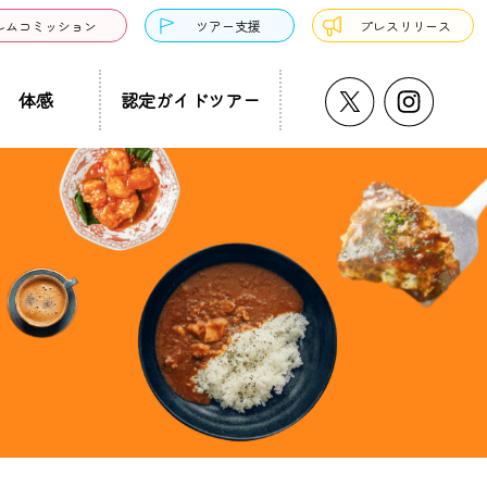
ルムコミッション
ツアー支援
プレスリリース
体感
認定ガイドツアー
うどん・そば
プチ大阪景
温泉・銭湯・サウナ
ド募集
まち歩き
ーツ
サンドウィッチ
クアウト