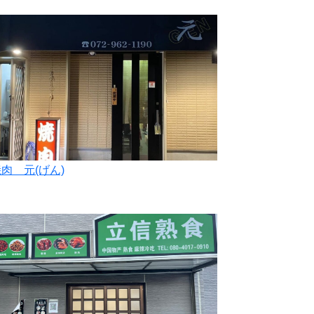
肉 元(げん)