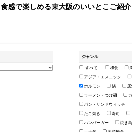
食感で楽しめる東大阪のいいとこご紹介
ジャンル
すべて
和食
アジア・エスニック
ホルモン
鍋
居
ラーメン・つけ麺
パン・サンドウィッチ
たこ焼き
寿司
ハンバーガー
焼き
手土産
地産地食