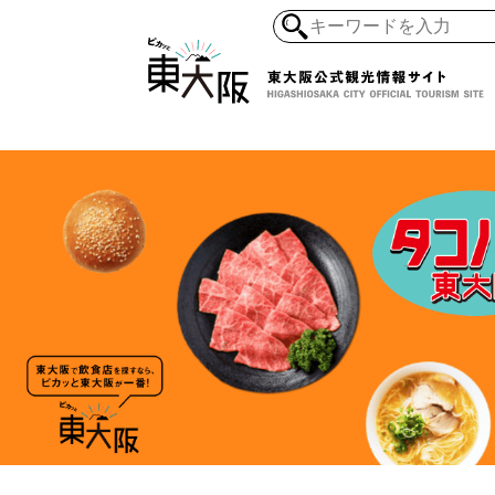
和食・寿司
ガイ
懐古景
自然・風景
モノづくり
ラーメ
アジア・エスニッ
オーガニック
地産地食
その