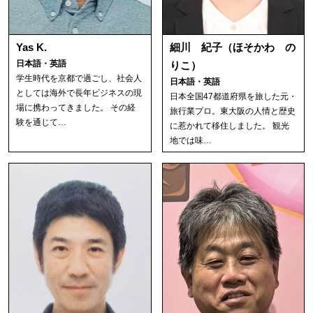
Yas K.
細川 紀子（ほそかわ の
日本語・英語
りこ）
学生時代を京都で過ごし、社会人
日本語・英語
としては海外で長年ビジネスの現
日本全国47都道府県を旅した元・
場に携わってきました。 その経
旅行業プロ。東大阪の人情と歴史
験を通じて…
に惹かれて移住しました。 観光
地では味…