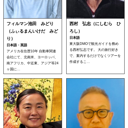
フィルマン池田 みどり
西村 弘志（にしむら ひ
（ふぃるまんいけだ みど
ろし）
日本語
り）
東大阪DMOで観光ガイドを務め
日本語・英語
る西村弘志です。 大の旅行好き
アメリカ在住歴10年 自動車関連
で、案内するだけでなくツアーを
会社にて、北南米、ヨーロッパ、
作成するこ…
南アフリカ、中近東、アジア等24
ヶ国に…