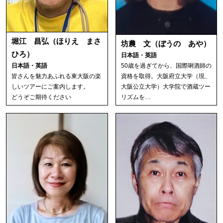
堀江 昌弘（ほりえ まさ
坊農 文（ぼうの あや）
ひろ）
日本語・英語
50歳を過ぎてから、国際唎酒師の
日本語・英語
資格を取得。大阪府立大学（現、
皆さんを魅力あふれる東大阪の楽
大阪公立大学）大学院で酒蔵ツー
しいツアーにご案内します。
リズムを…
どうぞご期待ください