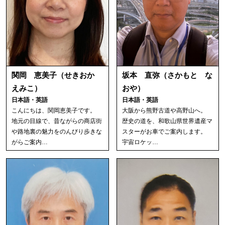
関岡 恵美子（せきおか
坂本 直弥（さかもと な
えみこ）
おや）
日本語・英語
日本語・英語
こんにちは、関岡恵美子です。
大阪から熊野古道や高野山へ。
地元の目線で、昔ながらの商店街
歴史の道を、和歌山県世界遺産マ
や路地裏の魅力をのんびり歩きな
スターがお車でご案内します。
がらご案内…
宇宙ロケッ…