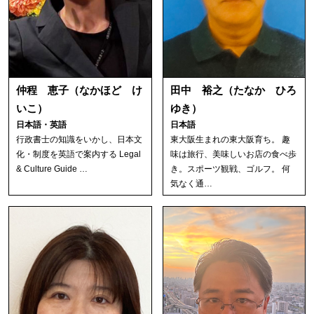
仲程 恵子（なかほど け
田中 裕之（たなか ひろ
いこ）
ゆき）
日本語・英語
日本語
行政書士の知識をいかし、日本文
東大阪生まれの東大阪育ち。 趣
化・制度を英語で案内する Legal
味は旅行、美味しいお店の食べ歩
& Culture Guide …
き。スポーツ観戦、ゴルフ。 何
気なく通…