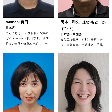
tabinchi 奥田
岡本 和久（おかもと か
日本語
ずひさ）
こんにちは。 アウトドア＆旅の
日本語・中国語
ガイド tabinchi 奥田です。 四季
食品工場見学、京都・神戸・奈
折々の自然や文化を求めて、全…
良・大阪観光、出張通訳・手配。