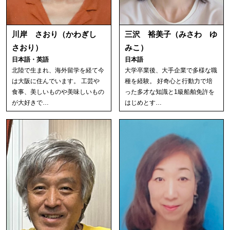
川岸 さおり（かわぎし
三沢 裕美子（みさわ ゆ
さおり）
みこ）
日本語・英語
日本語
北陸で生まれ、海外留学を経て今
大学卒業後、大手企業で多様な職
は大阪に住んでいます。 工芸や
種を経験。 好奇心と行動力で培
食事、美しいものや美味しいもの
った多才な知識と1級船舶免許を
が大好きで…
はじめとす…