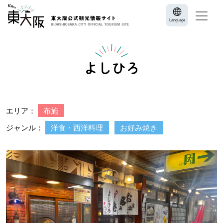
Language
よしひろ
エリア：
布施
ジャンル：
洋食・西洋料理
お好み焼き