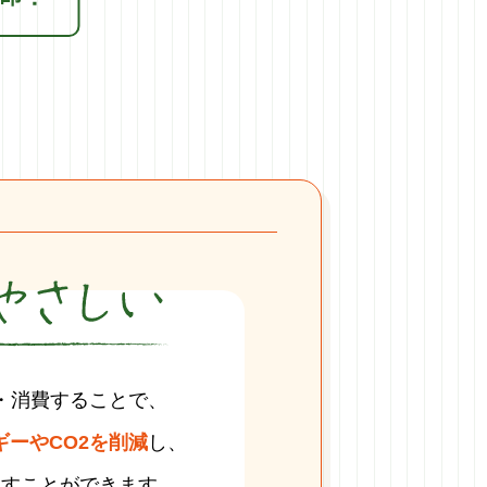
・消費することで、
ーやCO2を削減
し、
らすことができます。