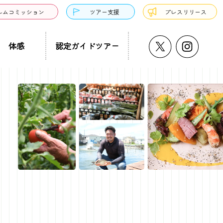
ルムコミッション
ツアー支援
プレスリリース
体感
認定ガイドツアー
うどん・そば
プチ大阪景
温泉・銭湯・サウナ
ド募集
まち歩き
ーツ
サンドウィッチ
クアウト
、