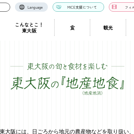
Language
MICE支援について
フィ
こんなとこ！
食
観光
東大阪
お好み焼き・たこ焼
洋食・西洋料理
中華料理
き
ドツアー
聖地景
文化景
祭り事景
見学施設
神社・仏閣
宿泊施設
文化・芸術
認定ガイドとは
グルメ・料理
ガイド一覧
スポーツ
ガイ
一覧
ン・つけ麺
居酒屋・バー
カフェ・喫茶店
スイ
職人景
生駒山景
ショップ
手土産
その他
東大阪絶景
ク
カレー
焼肉
ホルモン
鍋
パン・
ハンバーガー
食堂
焼き鳥
お弁当・テイ
他
東大阪には、
日ごろから地元の農産物などを取り扱い