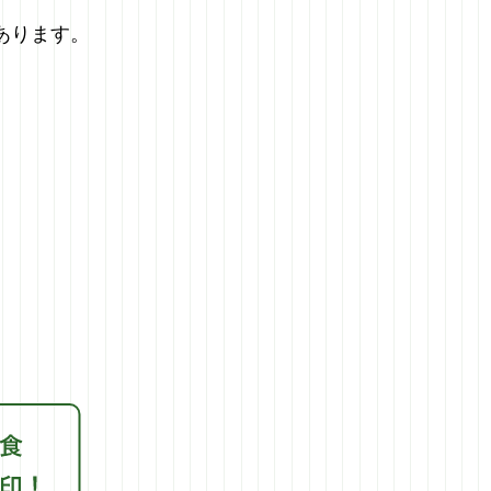
ります。​
​