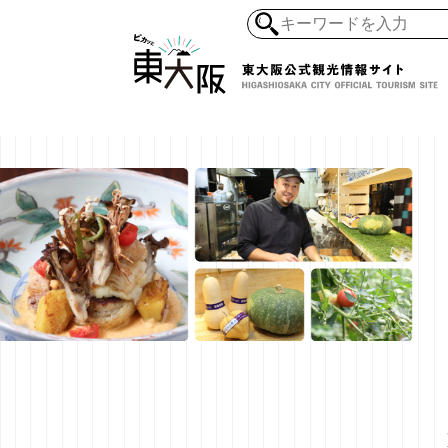
和食・寿司
ガイ
懐古景
自然・風景
モノづくり
ラーメ
アジア・エスニッ
オーガニック
地産地食
その