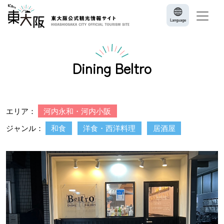
Language
Dining Beltro
エリア：
河内永和・河内小阪
ジャンル：
和食
洋食・西洋料理
居酒屋