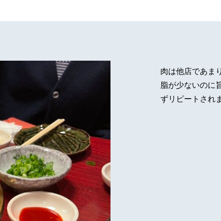
肉は他店であま
脂が少ないのに
ずリピートされ