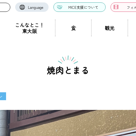
Language
MICE支援について
フィ
こんなとこ！
食
観光
東大阪
お好み焼き・たこ焼
洋食・西洋料理
中華料理
き
ドツアー
聖地景
文化景
祭り事景
見学施設
神社・仏閣
宿泊施設
文化・芸術
認定ガイドとは
グルメ・料理
ガイド一覧
スポーツ
ガイ
一覧
焼肉とまる
ン・つけ麺
居酒屋・バー
カフェ・喫茶店
スイ
職人景
生駒山景
ショップ
手土産
その他
東大阪絶景
ン
ク
カレー
焼肉
ホルモン
鍋
パン・
ハンバーガー
食堂
焼き鳥
お弁当・テイ
他