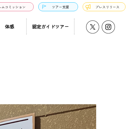
ルムコミッション
ツアー支援
プレスリリース
体感
認定ガイドツアー
うどん・そば
プチ大阪景
温泉・銭湯・サウナ
ド募集
まち歩き
ーツ
サンドウィッチ
クアウト