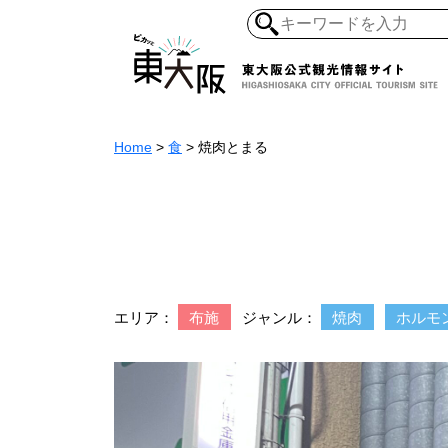
Home
>
食
>
焼肉とまる
和食・寿司
ガイ
懐古景
自然・風景
モノづくり
ラーメ
エリア：
布施
ジャンル：
焼肉
ホルモ
アジア・エスニッ
オーガニック
地産地食
その