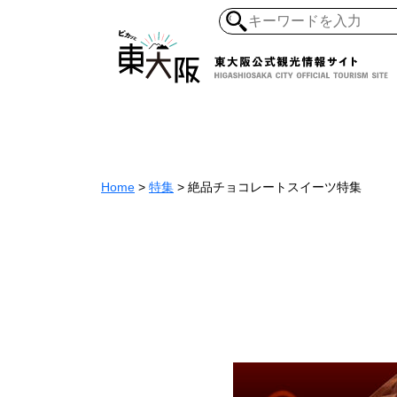
和食・寿司
ガイ
懐古景
自然・風景
モノづくり
Home
>
特集
>
絶品チョコレートスイーツ特集
ラーメ
アジア・エスニッ
オーガニック
地産地食
その