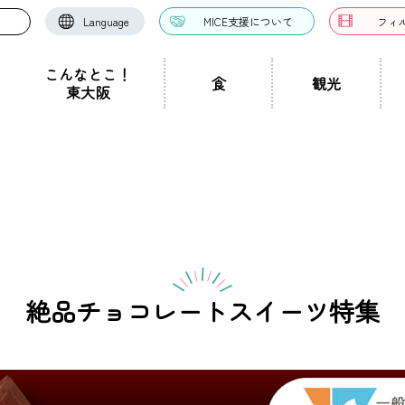
Language
MICE支援について
フィ
こんなとこ！
食
観光
東大阪
お好み焼き・たこ焼
洋食・西洋料理
中華料理
き
ドツアー
聖地景
文化景
祭り事景
見学施設
神社・仏閣
宿泊施設
文化・芸術
認定ガイドとは
グルメ・料理
ガイド一覧
スポーツ
ガイ
一覧
ン・つけ麺
居酒屋・バー
カフェ・喫茶店
スイ
職人景
生駒山景
ショップ
手土産
その他
東大阪絶景
絶品チョコレートスイーツ特集
ク
カレー
焼肉
ホルモン
鍋
パン・
ハンバーガー
食堂
焼き鳥
お弁当・テイ
他