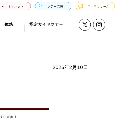
ルムコミッション
ツアー支援
プレスリリース
体感
認定ガイドツアー
うどん・そば
プチ大阪景
温泉・銭湯・サウナ
ド募集
まち歩き
ーツ
2026年2月10日
サンドウィッチ
クアウト