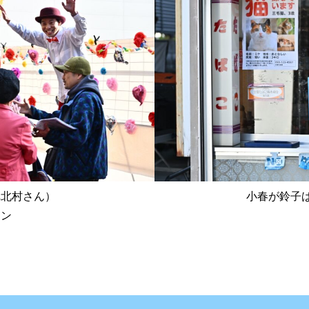
れ北村さん）
小春が鈴子
ーン