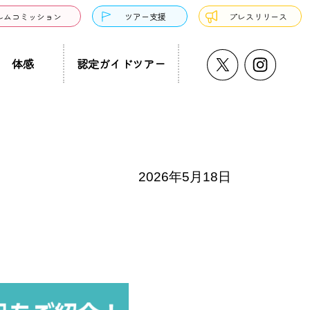
ルムコミッション
ツアー支援
プレスリリース
体感
認定ガイドツアー
うどん・そば
プチ大阪景
温泉・銭湯・サウナ
ド募集
まち歩き
ーツ
2026年5月18日
サンドウィッチ
クアウト