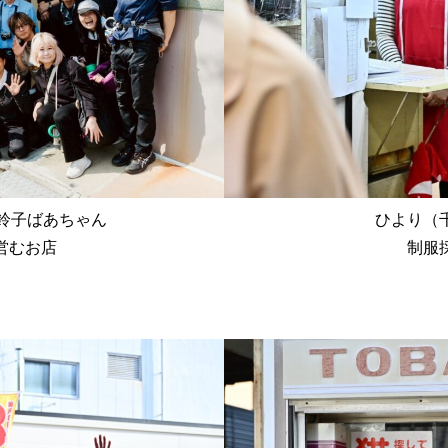
鈴子ばあちゃん
ひより（
営むお店
制服