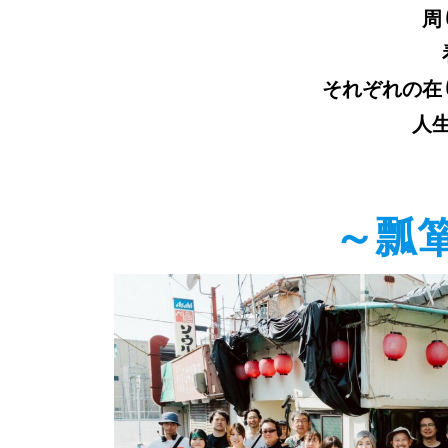
周
それぞれの在
人
～瓢