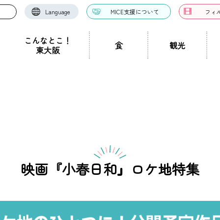
Language
MICE支援について
フィ
こんなとこ！
食
観光
東大阪
お好み焼き・たこ焼
洋食・西洋料理
中華料理
き
ドツアー
聖地景
文化景
祭り事景
見学施設
神社・仏閣
宿泊施設
文化・芸術
認定ガイドとは
グルメ・料理
ガイド一覧
スポーツ
ガイ
一覧
ン・つけ麺
居酒屋・バー
カフェ・喫茶店
スイ
職人景
生駒山景
ショップ
手土産
その他
東大阪絶景
映画『小春日和』ロケ地特集
ク
カレー
焼肉
ホルモン
鍋
パン・
ハンバーガー
食堂
焼き鳥
お弁当・テイ
他