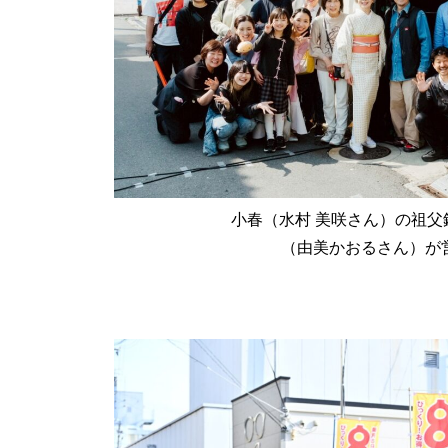
小春（水村 美咲さん）の祖父
（由美かおるさん）が