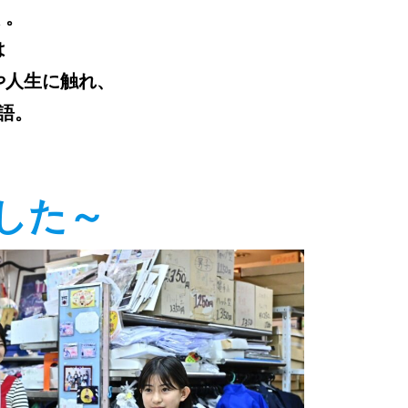
く。
は
や人生に触れ、
語。
した～