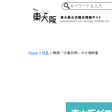
和食・寿司
ガイ
懐古景
自然・風景
モノづくり
Home
>
特集
>
映画『小春日和』ロケ地特集
ラーメ
アジア・エスニッ
オーガニック
地産地食
その