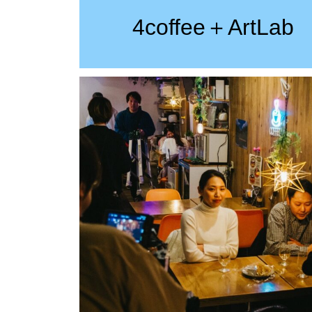
4coffee＋ArtLab