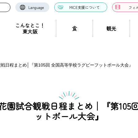
Language
MICE支援について
フィ
こんなとこ！
食
観光
東大阪
お好み焼き・たこ焼
洋食・西洋料理
中華料理
き
ドツアー
聖地景
文化景
祭り事景
見学施設
神社・仏閣
宿泊施設
文化・芸術
認定ガイドとは
グルメ・料理
ガイド一覧
スポーツ
ガイ
一覧
試合観戦日程まとめ│『第105回 全国高等学校ラグビーフットボール大会』
ン・つけ麺
居酒屋・バー
カフェ・喫茶店
スイ
職人景
生駒山景
ショップ
手土産
その他
東大阪絶景
2026花園試合観戦日程まとめ│『第10
ク
カレー
焼肉
ホルモン
鍋
パン・
ットボール大会』
ハンバーガー
食堂
焼き鳥
お弁当・テイ
他