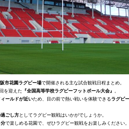
阪市花園ラグビー場
で開催される主な試合観戦日程まとめ。
5回を迎えた
『全国高等学校ラグビーフットボール大会』
。
フィールドが近い
ため、目の前で熱い戦いを体験できる
ラグビ
の過ごし方
としてラグビー観戦はいかがでしょうか。
０分
で楽しめる花園で、ぜひラグビー観戦をお楽しみください