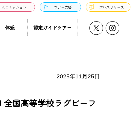
ルムコミッション
ツアー支援
プレスリリース
体感
認定ガイドツアー
うどん・そば
プチ大阪景
温泉・銭湯・サウナ
ド募集
まち歩き
ーツ
2025年11月25日
5回 全国高等学校ラグビーフ
サンドウィッチ
クアウト