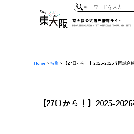
和食・寿司
ガイ
懐古景
自然・風景
モノづくり
Home
>
特集
>
【27日から！】2025-2026花園
ラーメ
【27日から！】2025-
アジア・エスニッ
オーガニック
地産地食
その