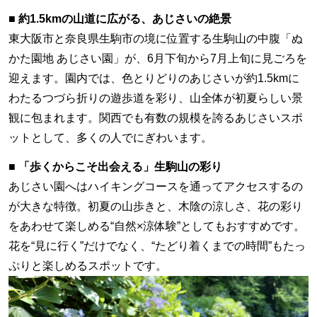
■ 約1.5kmの山道に広がる、あじさいの絶景
東大阪市と奈良県生駒市の境に位置する生駒山の中腹「ぬ
かた園地 あじさい園」が、6月下旬から7月上旬に見ごろを
迎えます。園内では、色とりどりのあじさいが約1.5kmに
わたるつづら折りの遊歩道を彩り、山全体が初夏らしい景
観に包まれます。関西でも有数の規模を誇るあじさいスポ
ットとして、多くの人でにぎわいます。
■ 「歩くからこそ出会える」生駒山の彩り
あじさい園へはハイキングコースを通ってアクセスするの
が大きな特徴。初夏の山歩きと、木陰の涼しさ、花の彩り
をあわせて楽しめる“自然×涼体験”としてもおすすめです。
花を“見に行く”だけでなく、“たどり着くまでの時間”もたっ
ぷりと楽しめるスポットです。