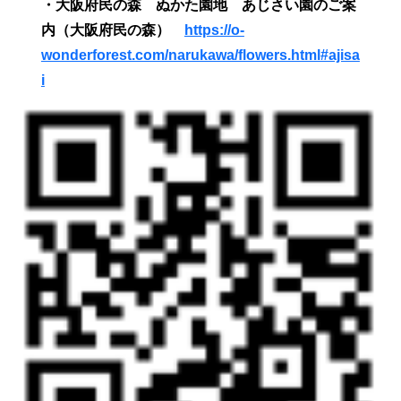
・大阪府民の森 ぬかた園地 あじさい園のご案
内（大阪府民の森）
https://o-
wonderforest.com/narukawa/flowers.html#ajisa
i