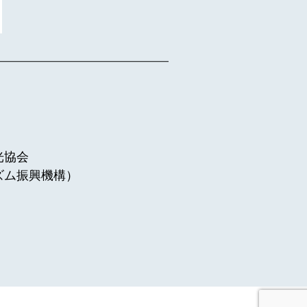
光協会
ズム振興機構）