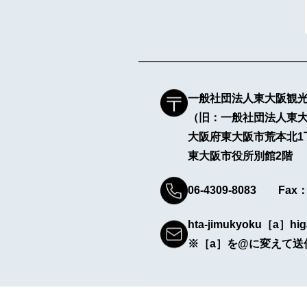
一般社団法人東大阪観
（旧：一般社団法人東
大阪府東大阪市荒本北1
東大阪市役所別館2階
06-4309-8083 Fax：0
hta-jimukyoku［a］hig
※［a］を@に変えて送