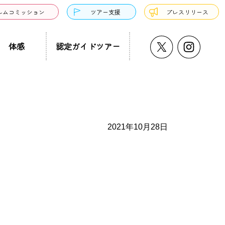
ルムコミッション
ツアー支援
プレスリリース
体感
認定ガイドツアー
うどん・そば
プチ大阪景
温泉・銭湯・サウナ
ド募集
まち歩き
ーツ
2021年10月28日
サンドウィッチ
クアウト