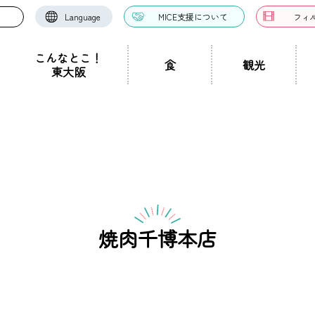
Language
MICE支援について
フィ
こんなとこ！
食
観光
東大阪
お好み焼き・たこ焼
洋食・西洋料理
中華料理
き
ドツアー
聖地景
文化景
祭り事景
見学施設
神社・仏閣
宿泊施設
文化・芸術
認定ガイドとは
グルメ・料理
ガイド一覧
スポーツ
ガイ
一覧
ン・つけ麺
居酒屋・バー
カフェ・喫茶店
スイ
職人景
生駒山景
ショップ
手土産
その他
東大阪絶景
焼肉千博本店
ク
カレー
焼肉
ホルモン
鍋
パン・
ハンバーガー
食堂
焼き鳥
お弁当・テイ
他