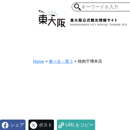
和食・寿司
ガイ
懐古景
自然・風景
モノづくり
Home
>
食べる・買う
>
焼肉千博本店
ラーメ
アジア・エスニッ
オーガニック
地産地食
その
シェア
ポスト
URLをコピー