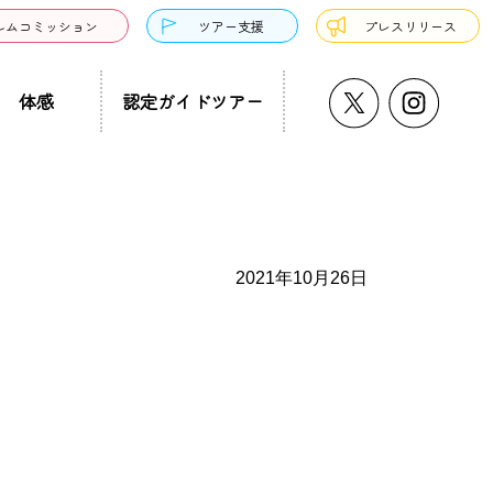
ルムコミッション
ツアー支援
プレスリリース
体感
認定ガイドツアー
うどん・そば
プチ大阪景
温泉・銭湯・サウナ
ド募集
まち歩き
ーツ
2021年10月26日
サンドウィッチ
クアウト