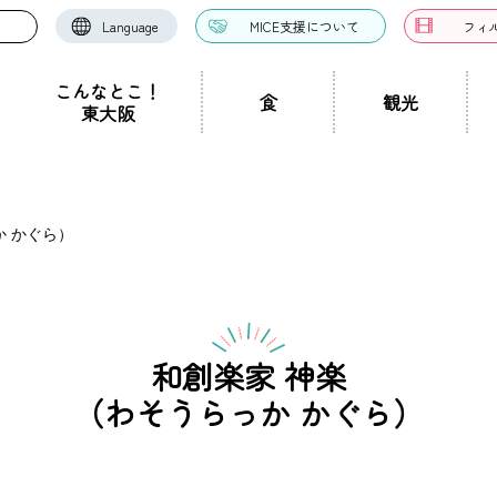
Language
MICE支援について
フィ
こんなとこ！
食
観光
東大阪
お好み焼き・たこ焼
洋食・西洋料理
中華料理
き
ドツアー
聖地景
文化景
祭り事景
見学施設
神社・仏閣
宿泊施設
文化・芸術
認定ガイドとは
グルメ・料理
ガイド一覧
スポーツ
ガイ
一覧
か かぐら）
ン・つけ麺
居酒屋・バー
カフェ・喫茶店
スイ
職人景
生駒山景
ショップ
手土産
その他
東大阪絶景
和創楽家 神楽
ク
カレー
焼肉
ホルモン
鍋
パン・
（わそうらっか かぐら）
ハンバーガー
食堂
焼き鳥
お弁当・テイ
他