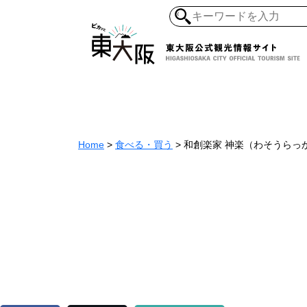
和食・寿司
ガイ
懐古景
自然・風景
モノづくり
Home
>
食べる・買う
>
和創楽家 神楽
（わそうらっ
ラーメ
アジア・エスニッ
オーガニック
地産地食
その