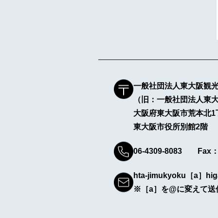
一般社団法人東大阪観
（旧：一般社団法人東
大阪府東大阪市荒本北1
東大阪市役所別館2階
06-4309-8083 Fax：0
hta-jimukyoku［a］hig
※［a］を@に変えて送