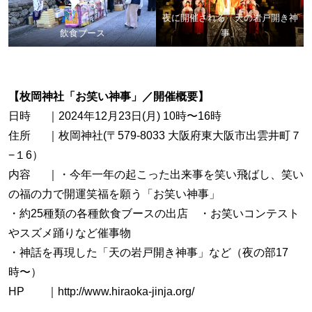
夜に開催される「天の岩戸開き神
飲食ブース
事」
【枚岡神社「お笑い神事」／開催概要】
日時 ｜2024年12月23日(月) 10時〜16時
住所 ｜枚岡神社(〒579-8033 大阪府東大阪市出雲井町７
−１6）
内容 ｜・今年一年の起こった出来事を笑い飛ばし、笑い
の福の力で開運笑福を願う「お笑い神事」
・約25種類の各種飲食ブースの出店 ・お笑いコンテスト
やスズメ踊りなど催事物
・神話を再現した「天の岩戸開き神事」など（夜の部17
時〜）
HP ｜http://www.hiraoka-jinja.org/