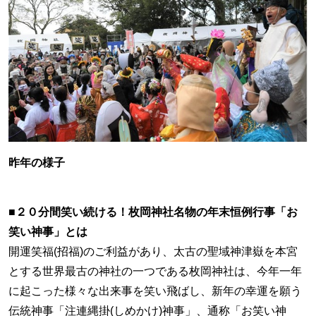
昨年の様子
■２０分間笑い続ける！枚岡神社名物の年末恒例行事「お
笑い神事」とは
開運笑福(招福)のご利益があり、太古の聖域神津嶽を本宮
とする世界最古の神社の一つである枚岡神社は、今年一年
に起こった様々な出来事を笑い飛ばし、新年の幸運を願う
伝統神事「注連縄掛(しめかけ)神事」、通称「お笑い神