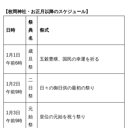
【枚岡神社・お正月以降のスケジュール】
祭
日時
典
祭式
名
歳
1月1日
旦
五穀豊穣、国民の幸運を祈る
午前6時
祭
二
1月2日
日
日々の御日供の最初の祭り
午前9時
祭
元
1月3日
始
皇位の元始を祝う祭り
午前9時
祭