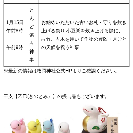
と
ん
1月15日
お納めいただいた古いお札・守りを炊き
ど
午前8時
上げる祭り 小豆粥を炊き上げる際に、
粥
占竹、占木を用いて作物の豊凶・月ごと
占
午前9時
の天候を祝う神事
神
事
※最新の情報は枚岡神社公式HPよりご確認ください。
干支【乙巳(きのとみ）】の授与品もございます。