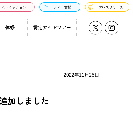
ルムコミッション
ツアー支援
プレスリリース
体感
認定ガイドツアー
うどん・そば
プチ大阪景
温泉・銭湯・サウナ
ド募集
まち歩き
ーツ
2022年11月25日
を追加しました
サンドウィッチ
クアウト