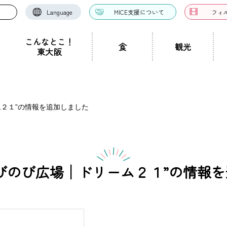
Language
MICE支援について
フィ
こんなとこ！
食
観光
東大阪
お好み焼き・たこ焼
洋食・西洋料理
中華料理
き
ドツアー
聖地景
文化景
祭り事景
見学施設
神社・仏閣
宿泊施設
文化・芸術
認定ガイドとは
グルメ・料理
ガイド一覧
スポーツ
ガイ
一覧
ム２１”の情報を追加しました
ン・つけ麺
居酒屋・バー
カフェ・喫茶店
スイ
職人景
生駒山景
ショップ
手土産
その他
東大阪絶景
びのび広場│ドリーム２１”の情報
ク
カレー
焼肉
ホルモン
鍋
パン・
ハンバーガー
食堂
焼き鳥
お弁当・テイ
他