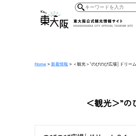
和食・寿司
ガイ
懐古景
自然・風景
モノづくり
Home
>
新着情報
>
＜観光＞”のびのび広場│ドリー
ラーメ
＜観光＞”の
アジア・エスニッ
オーガニック
地産地食
その