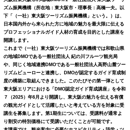
ズム振興機構（所在地：東大阪市・理事長：高橋一夫。以
下「（一社）東大阪ツーリズム振興機構」という。）は、
日本国内外から来られた方に地域の魅力を最大限に伝える
プロフェッショナルガイド人材の育成を目的とした講座を
開講します。
これまで（一社）東大阪ツーリズム振興機構では和歌山県
の地域DMOである一般社団法人 紀の川フルーツ観光局
や、同じく地域連携DMOである一般社団法人高野山麓ツー
リズムビューローと連携し、DMOが認定するガイド育成制
度の構築に取組んできました。このたびその第一弾として
東大阪エリアにおける「DMO認定ガイド育成講座」を令和
７（2025）年6月より開講し、東大阪の魅力を伝える有償
の観光ガイドとして活躍したいと考えている方を対象に受
講生を募集します。第1期生については、受講料が通常よ
り割安の特別価格にて受講いただくことが可能です。
本講座では、観光案内に必要なホスピタリティ・語学・ツ