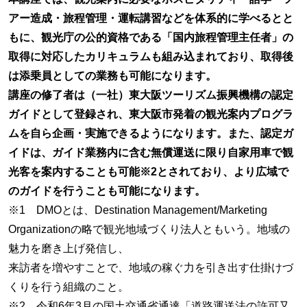
アー造成・旅程管理・運転講習などを体系的に学べるとと
もに、観光庁の公的資格である「国内旅程管理主任者」の
取得に対応したカリキュラムも組み込まれており、取得後
は添乗員としての業務も可能になります。
講座の修了者は（一社）東大阪ツーリズム振興機構の認定
ガイドとして登録され、東大阪市発着の観光案内プログラ
ムを自ら企画・実施できるようになります。また、認定ガ
イドは、ガイド業務内に含む無償運送に限り自家用車で観
光客を案内することも可能※2とされており、より広域で
のガイドを行うことも可能になります。
※1 DMOとは、Destination Management/Marketing
Organizationの略で観光地域づくり法人ともいう。地域の
魅力を磨き上げ発信し、
来訪者を増やすことで、地域の稼ぐ力を引き出す仕掛けづ
くりを行う組織のこと。
※2 令和6年3月の国土交通省通達「道路運送法の許可又