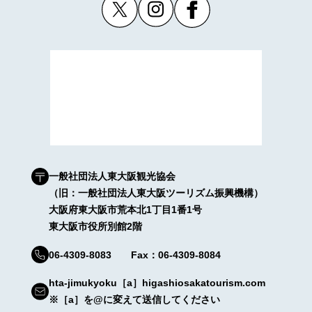
一般社団法人東大阪観光協会
（旧：一般社団法人東大阪ツーリズム振興機構）
大阪府東大阪市荒本北1丁目1番1号
東大阪市役所別館2階
06-4309-8083 Fax：06-4309-8084
hta-jimukyoku［a］higashiosakatourism.com
※［a］を@に変えて送信してください