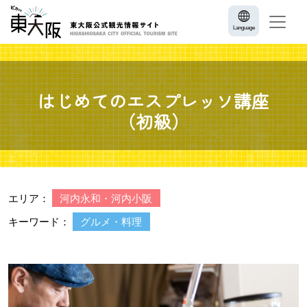
Language
はじめてのエスプレッソ講座
（初級）
エリア：
河内永和・河内小阪
キーワード：
グルメ・料理