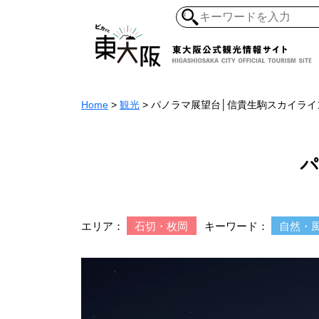
Home
>
観光
>
パノラマ展望台│信貴生駒スカイライ
和食・寿司
ガイ
懐古景
自然・風景
モノづくり
パ
ラーメ
エリア：
石切・枚岡
キーワード：
自然・
アジア・エスニッ
オーガニック
地産地食
その