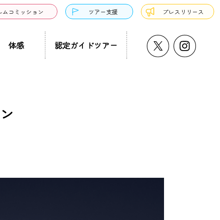
ルムコミッション
ツアー支援
プレスリリース
体感
認定ガイドツアー
うどん・そば
プチ大阪景
温泉・銭湯・サウナ
ド募集
まち歩き
ン
ーツ
サンドウィッチ
クアウト