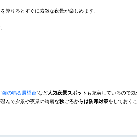
車を降りるとすぐに素敵な夜景が楽しめます。
方。
”
鐘の鳴る展望台
”など
人気夜景スポット
も充実しているので気
が澄んで夕景や夜景の綺麗な
秋ごろからは防寒対策
をしておく