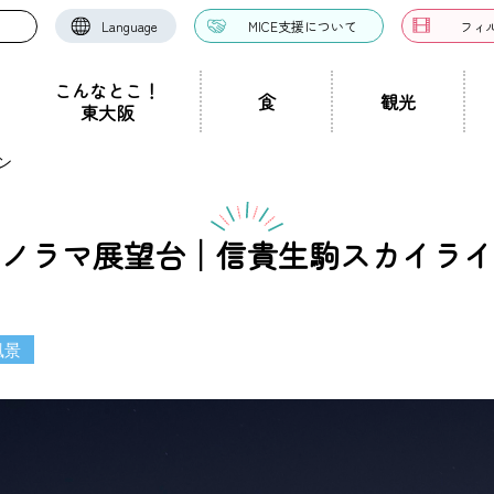
Language
MICE支援について
フィ
こんなとこ！
食
観光
東大阪
お好み焼き・たこ焼
ン
洋食・西洋料理
中華料理
き
ドツアー
聖地景
文化景
祭り事景
見学施設
神社・仏閣
宿泊施設
文化・芸術
認定ガイドとは
グルメ・料理
ガイド一覧
スポーツ
ガイ
一覧
ノラマ展望台│信貴生駒スカイライ
ン・つけ麺
居酒屋・バー
カフェ・喫茶店
スイ
職人景
生駒山景
ショップ
手土産
その他
東大阪絶景
風景
ク
カレー
焼肉
ホルモン
鍋
パン・
ハンバーガー
食堂
焼き鳥
お弁当・テイ
他