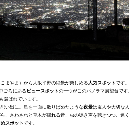
いこまやま）から大阪平野の絶景が楽しめる
人気スポット
です
の中ごろにある
ビュースポット
の一つがこのパノラマ展望台です
も選ばれています。
の思い出に。星を一面に散りばめたような
夜景
は友人や大切な
がら、さわさわと草木が揺れる音、虫の鳴き声を聴きつつ、遠
すめスポット
です。