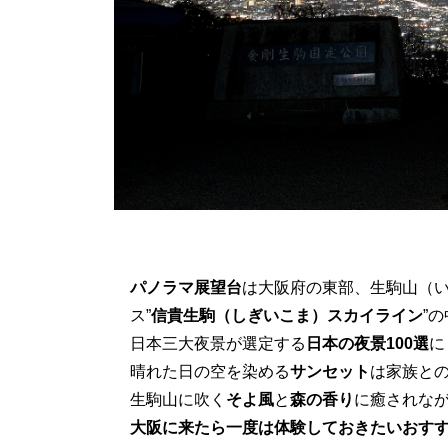
パノラマ展望台
は大阪府の東部、生駒山（
ス”
信貴生駒（しぎいこま）スカイライン
”
日本三大夜景が選定する
日本の夜景100選
に
晴れた日の空を染める
サンセット
は家族と
生駒山に吹く
そよ風
と
森の香り
に癒されな
大阪に来たら一度は体験しておきたいおす