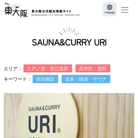
Language
SAUNA&CURRY URI
エリア：
八戸ノ里・若江岩田
高井田・長田
キーワード：
宿泊施設
温泉・銭湯・サウナ