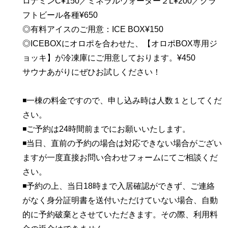
ロナミンC¥150／ミネラルウォーター２L¥200／クラ
フトビール各種¥650
◎有料アイスのご用意：ICE BOX¥150
◎ICEBOXにオロポを合わせた、【オロポBOX専用ジ
ョッキ】が冷凍庫にご用意しております。¥450
サウナあがりにぜひお試しください！
◾️一棟の料金ですので、申し込み時は人数１としてくだ
さい。
◾️ご予約は24時間前までにお願いいたします。
◾️当日、直前の予約の場合は対応できない場合がござい
ますが一度直接お問い合わせフォームにてご相談くだ
さい。
◾️予約の上、当日18時まで入居確認ができず、ご連絡
がなく身分証明書を送付いただけていない場合、自動
的に予約破棄とさせていただきます。その際、利用料