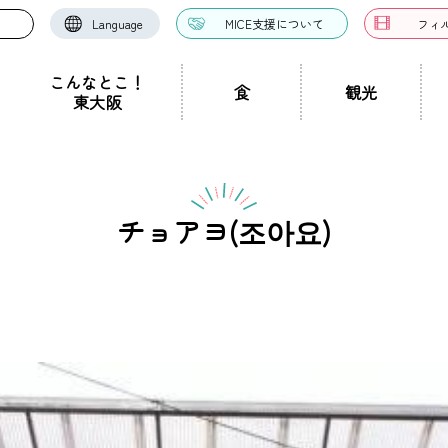
Language
MICE支援について
フィ
こんなとこ！
食
観光
東大阪
お好み焼き・たこ焼
洋食・西洋料理
中華料理
き
ドツアー
聖地景
文化景
祭り事景
見学施設
神社・仏閣
宿泊施設
文化・芸術
認定ガイドとは
グルメ・料理
ガイド一覧
スポーツ
ガイ
一覧
チョアヨ(조아요)
ン・つけ麺
居酒屋・バー
カフェ・喫茶店
スイ
職人景
生駒山景
ショップ
手土産
その他
東大阪絶景
ク
カレー
焼肉
ホルモン
鍋
パン・
ハンバーガー
食堂
焼き鳥
お弁当・テイ
他