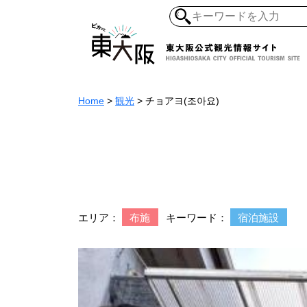
Home
>
観光
>
チョアヨ(조아요)
和食・寿司
ガイ
懐古景
自然・風景
モノづくり
ラーメ
エリア：
布施
キーワード：
宿泊施設
アジア・エスニッ
オーガニック
地産地食
その