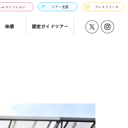
ルムコミッション
ツアー支援
プレスリリース
体感
認定ガイドツアー
うどん・そば
プチ大阪景
温泉・銭湯・サウナ
ド募集
まち歩き
ーツ
サンドウィッチ
クアウト