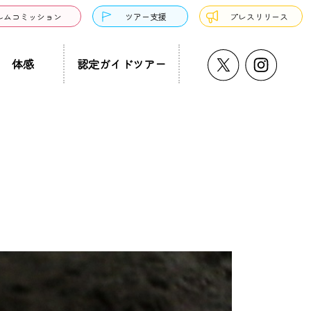
ルムコミッション
ツアー支援
プレスリリース
体感
認定ガイドツアー
うどん・そば
プチ大阪景
温泉・銭湯・サウナ
ド募集
まち歩き
ーツ
サンドウィッチ
クアウト