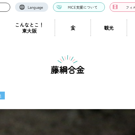
Language
MICE支援について
フィ
こんなとこ！
食
観光
東大阪
お好み焼き・たこ焼
洋食・西洋料理
中華料理
き
ドツアー
聖地景
文化景
祭り事景
見学施設
神社・仏閣
宿泊施設
文化・芸術
認定ガイドとは
グルメ・料理
ガイド一覧
スポーツ
ガイ
一覧
藤綱合金
ン・つけ麺
居酒屋・バー
カフェ・喫茶店
スイ
職人景
生駒山景
ショップ
手土産
その他
東大阪絶景
他
ク
カレー
焼肉
ホルモン
鍋
パン・
ハンバーガー
食堂
焼き鳥
お弁当・テイ
他