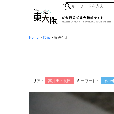
Home
>
観光
>
藤綱合金
和食・寿司
ガイ
懐古景
自然・風景
モノづくり
ラーメ
エリア：
高井田・長田
キーワード：
その
アジア・エスニッ
オーガニック
地産地食
その