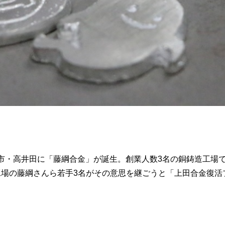
大阪市・高井田に「藤綱合金」が誕生。創業人数3名の銅鋳造工
場の藤綱さんら若手3名がその意思を継ごうと「上田合金復活