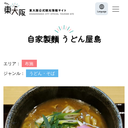
Language
自家製麵 うどん屋島
エリア：
布施
ジャンル：
うどん・そば