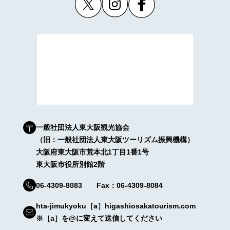
一般社団法人東大阪観光協会
（旧：一般社団法人東大阪ツーリズム振興機構）
大阪府東大阪市荒本北1丁目1番1号
東大阪市役所別館2階
06-4309-8083 Fax：06-4309-8084
hta-jimukyoku［a］higashiosakatourism.com
※［a］を@に変えて送信してください