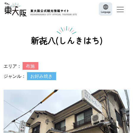
Language
新㐂八(しんきはち)
エリア：
布施
ジャンル：
お好み焼き