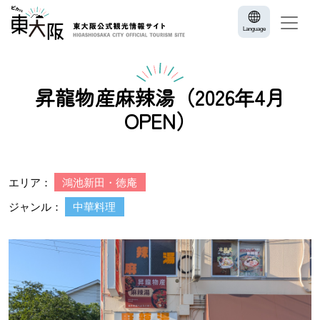
Language
昇龍物産麻辣湯（2026年4月
OPEN）
エリア：
鴻池新田・徳庵
ジャンル：
中華料理