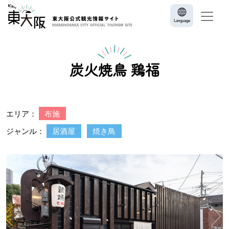
Language
炭火焼鳥 鶏福
エリア：
布施
ジャンル：
居酒屋
焼き鳥