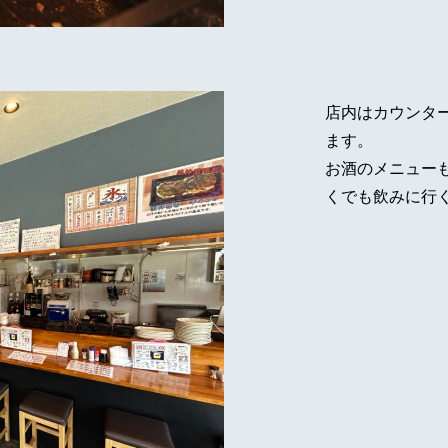
店内はカウンタ
ます。
お酒のメニュー
くでも飲みに行