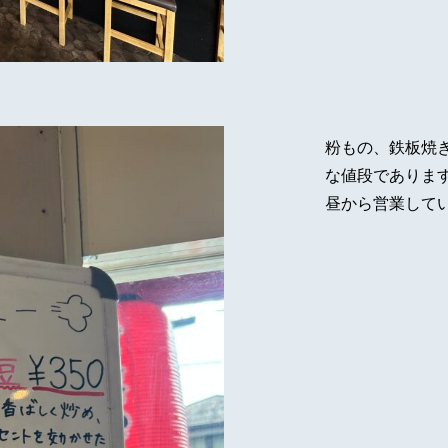
粉もの、鉄板焼
な値段でありま
昼から営業して