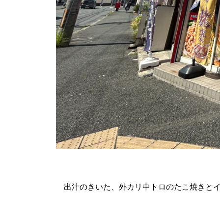
出汁のきいた、外カリ中トロのたこ焼きと