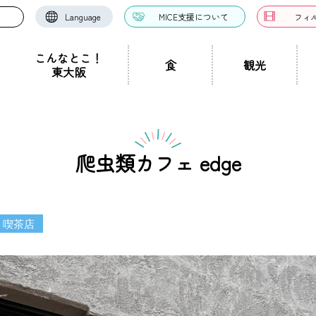
Language
MICE支援について
フィ
こんなとこ！
食
観光
東大阪
お好み焼き・たこ焼
洋食・西洋料理
中華料理
き
ドツアー
聖地景
文化景
祭り事景
見学施設
神社・仏閣
宿泊施設
文化・芸術
認定ガイドとは
グルメ・料理
ガイド一覧
スポーツ
ガイ
一覧
爬虫類カフェ edge
ン・つけ麺
居酒屋・バー
カフェ・喫茶店
スイ
職人景
生駒山景
ショップ
手土産
その他
東大阪絶景
・喫茶店
ク
カレー
焼肉
ホルモン
鍋
パン・
ハンバーガー
食堂
焼き鳥
お弁当・テイ
他