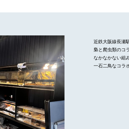
近鉄大阪線長瀬
梟と爬虫類のコ
なかなかない組
一石二鳥なコラ