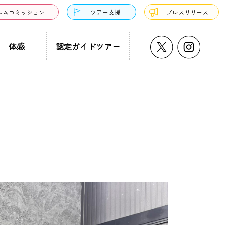
ルムコミッション
ツアー支援
プレスリリース
体感
認定ガイドツアー
うどん・そば
プチ大阪景
温泉・銭湯・サウナ
ド募集
まち歩き
ーツ
サンドウィッチ
クアウト