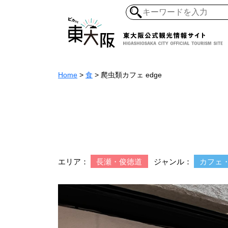
Home
>
食
>
爬虫類カフェ edge
和食・寿司
ガイ
懐古景
自然・風景
モノづくり
ラーメ
エリア：
長瀬・俊徳道
ジャンル：
カフェ
アジア・エスニッ
オーガニック
地産地食
その