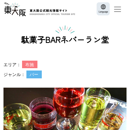
Language
駄菓子BARネバーラン堂
エリア：
布施
ジャンル：
バー