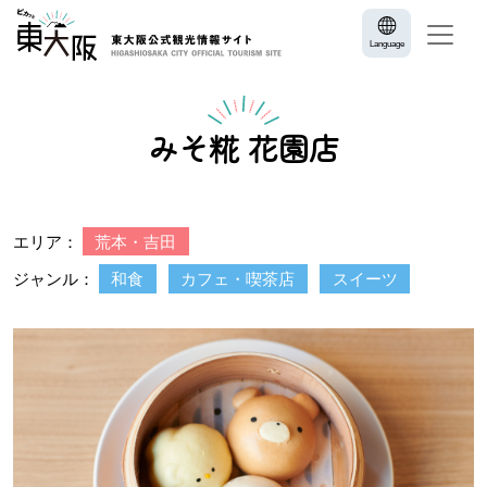
Language
みそ糀 花園店
エリア：
荒本・吉田
ジャンル：
和食
カフェ・喫茶店
スイーツ