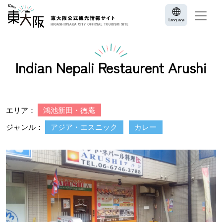
Language
Indian Nepali Restaurent Arushi
エリア：
鴻池新田・徳庵
ジャンル：
アジア・エスニック
カレー