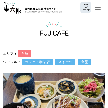
Language
FUJICAFE
エリア：
布施
ジャンル：
カフェ・喫茶店
スイーツ
食堂