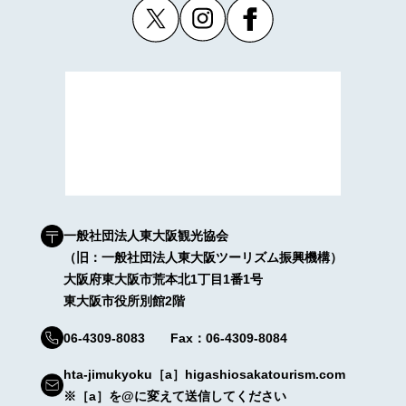
一般社団法人東大阪観光協会
（旧：一般社団法人東大阪ツーリズム振興機構）
大阪府東大阪市荒本北1丁目1番1号
東大阪市役所別館2階
06-4309-8083 Fax：06-4309-8084
hta-jimukyoku［a］higashiosakatourism.com
※［a］を@に変えて送信してください