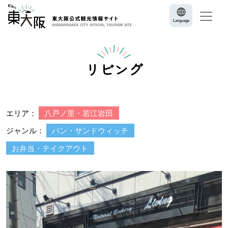
Language
リビング
エリア：
八戸ノ里・若江岩田
ジャンル：
パン・サンドウィッチ
お弁当・テイクアウト