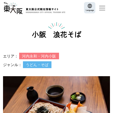
Language
小阪 浪花そば
エリア：
河内永和・河内小阪
ジャンル：
うどん・そば