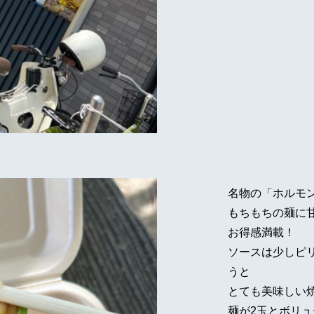
名物の「ホルモ
もちもちの麺に
お得感満載！
ソースは少しピ
うと
とても美味しい
麺が2玉とボリ