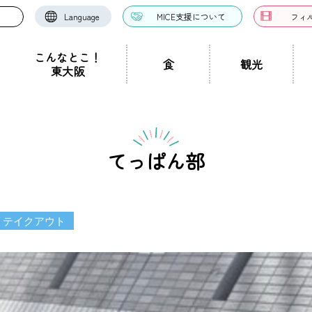
Language
MICE支援について
フィ
こんなとこ！
食
観光
東大阪
お好み焼き・たこ焼
洋食・西洋料理
中華料理
き
ドツアー
聖地景
文化景
祭り事景
見学施設
神社・仏閣
宿泊施設
文化・芸術
認定ガイドとは
グルメ・料理
ガイド一覧
スポーツ
ガイ
一覧
てっぱん部
ン・つけ麺
居酒屋・バー
カフェ・喫茶店
スイ
職人景
生駒山景
ショップ
手土産
その他
東大阪絶景
・テイクアウト
ク
カレー
焼肉
ホルモン
鍋
パン・
ハンバーガー
食堂
焼き鳥
お弁当・テイ
他