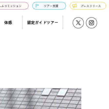
ルムコミッション
ツアー支援
プレスリリース
体感
認定ガイドツアー
うどん・そば
プチ大阪景
温泉・銭湯・サウナ
ド募集
まち歩き
ーツ
サンドウィッチ
クアウト