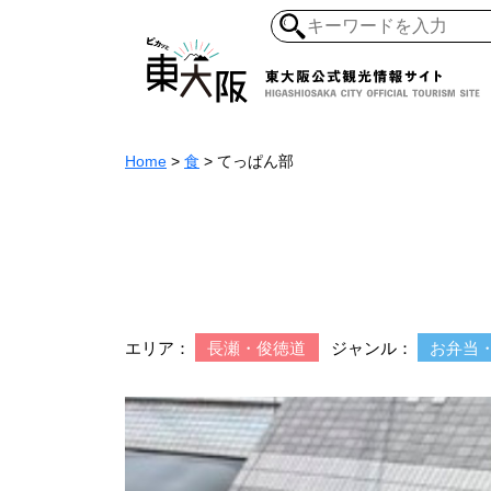
Home
>
食
>
てっぱん部
和食・寿司
ガイ
懐古景
自然・風景
モノづくり
ラーメ
エリア：
長瀬・俊徳道
ジャンル：
お弁当
アジア・エスニッ
オーガニック
地産地食
その