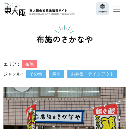
Language
布施のさかなや
エリア：
布施
ジャンル：
その他
寿司
お弁当・テイクアウト