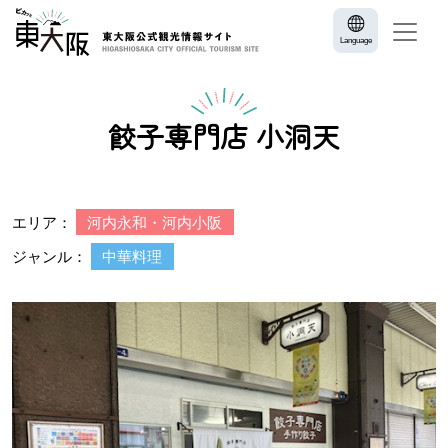
Language
餃子専門店 小洞天
エリア：
河内永和・河内小阪
ジャンル：
中華料理