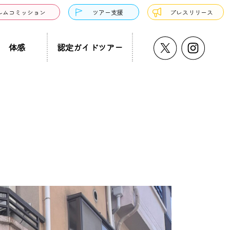
ルムコミッション
ツアー支援
プレスリリース
体感
認定ガイドツアー
うどん・そば
プチ大阪景
温泉・銭湯・サウナ
ド募集
まち歩き
ーツ
サンドウィッチ
クアウト