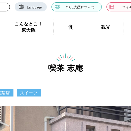
Language
MICE支援について
フィ
こんなとこ！
食
観光
東大阪
お好み焼き・たこ焼
洋食・西洋料理
中華料理
き
ドツアー
聖地景
文化景
祭り事景
見学施設
神社・仏閣
宿泊施設
文化・芸術
認定ガイドとは
グルメ・料理
ガイド一覧
スポーツ
ガイ
一覧
喫茶 志庵
ン・つけ麺
居酒屋・バー
カフェ・喫茶店
スイ
職人景
生駒山景
ショップ
手土産
その他
東大阪絶景
喫茶店
スイーツ
ク
カレー
焼肉
ホルモン
鍋
パン・
ハンバーガー
食堂
焼き鳥
お弁当・テイ
他