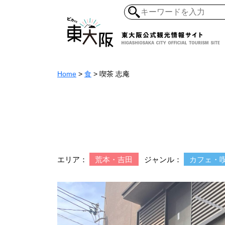
Home
>
食
>
喫茶 志庵
和食・寿司
ガイ
懐古景
自然・風景
モノづくり
ラーメ
エリア：
荒本・吉田
ジャンル：
カフェ・
アジア・エスニッ
オーガニック
地産地食
その