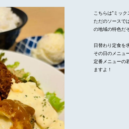
こちらは”ミック
ただのソースで
の地域の特色だ
日替わり定食を
その日のメニューは
定番メニューの
ますよ！