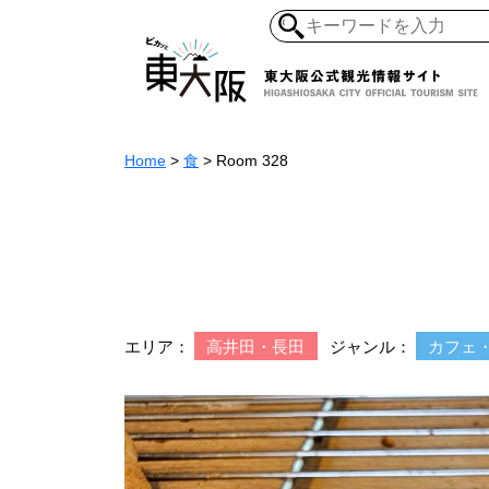
Home
>
食
>
Room 328
和食・寿司
ガイ
懐古景
自然・風景
モノづくり
ラーメ
エリア：
高井田・長田
ジャンル：
カフェ
アジア・エスニッ
オーガニック
地産地食
その