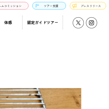
ルムコミッション
ツアー支援
プレスリリース
体感
認定ガイドツアー
うどん・そば
プチ大阪景
温泉・銭湯・サウナ
ド募集
まち歩き
ーツ
サンドウィッチ
クアウト