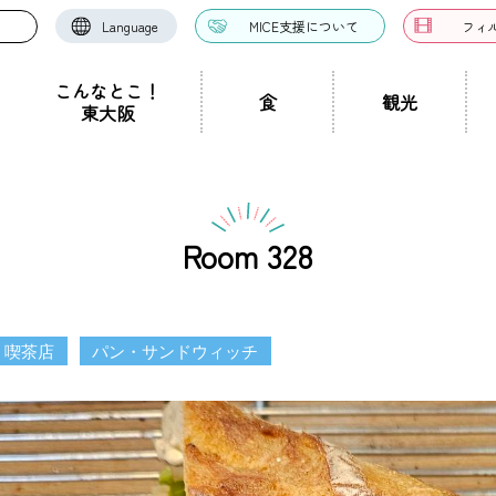
Language
MICE支援について
フィ
こんなとこ！
食
観光
東大阪
お好み焼き・たこ焼
洋食・西洋料理
中華料理
き
ドツアー
聖地景
文化景
祭り事景
見学施設
神社・仏閣
宿泊施設
文化・芸術
認定ガイドとは
グルメ・料理
ガイド一覧
スポーツ
ガイ
一覧
Room 328
ン・つけ麺
居酒屋・バー
カフェ・喫茶店
スイ
職人景
生駒山景
ショップ
手土産
その他
東大阪絶景
・喫茶店
パン・サンドウィッチ
ク
カレー
焼肉
ホルモン
鍋
パン・
ハンバーガー
食堂
焼き鳥
お弁当・テイ
他