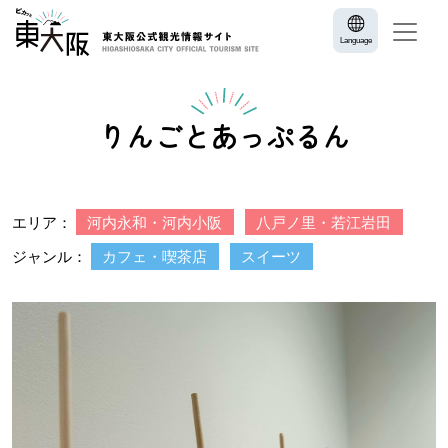
Language
りんごとあっぷるん
エリア：
河内永和・河内小阪
八戸ノ里・若江岩田
ジャンル：
カフェ・喫茶店
スイーツ