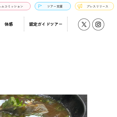
ルムコミッション
ツアー支援
プレスリリース
体感
認定ガイドツアー
うどん・そば
プチ大阪景
温泉・銭湯・サウナ
ド募集
まち歩き
ーツ
サンドウィッチ
クアウト