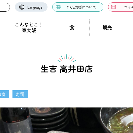
Language
MICE支援について
フィ
こんなとこ！
食
観光
東大阪
お好み焼き・たこ焼
洋食・西洋料理
中華料理
き
ドツアー
聖地景
文化景
祭り事景
見学施設
神社・仏閣
宿泊施設
文化・芸術
認定ガイドとは
グルメ・料理
ガイド一覧
スポーツ
ガイ
一覧
生吉 高井田店
ン・つけ麺
居酒屋・バー
カフェ・喫茶店
スイ
職人景
生駒山景
ショップ
手土産
その他
東大阪絶景
和食
寿司
ク
カレー
焼肉
ホルモン
鍋
パン・
ハンバーガー
食堂
焼き鳥
お弁当・テイ
他