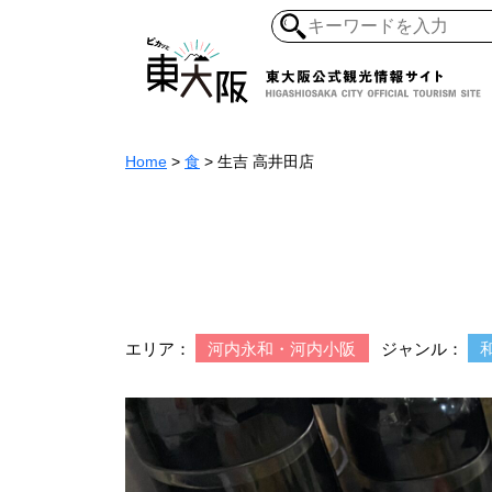
Home
>
食
>
生吉 高井田店
和食・寿司
ガイ
懐古景
自然・風景
モノづくり
ラーメ
エリア：
河内永和・河内小阪
ジャンル：
アジア・エスニッ
オーガニック
地産地食
その