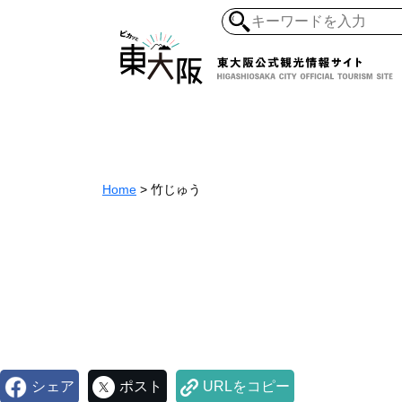
和食・寿司
ガイ
懐古景
自然・風景
モノづくり
Home
>
竹じゅう
ラーメ
アジア・エスニッ
オーガニック
地産地食
その
シェア
ポスト
URLをコピー