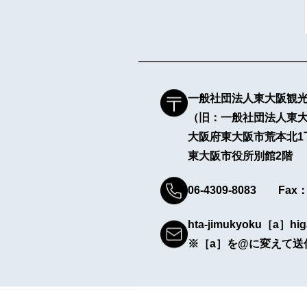
一般社団法人東大阪観
（旧：一般社団法人東
大阪府東大阪市荒本北1
東大阪市役所別館2階
06-4309-8083 Fax：0
hta-jimukyoku［a］hig
※［a］を@に変えて送