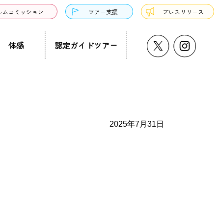
ルムコミッション
ツアー支援
プレスリリース
体感
認定ガイドツアー
うどん・そば
プチ大阪景
温泉・銭湯・サウナ
ド募集
まち歩き
ーツ
2025年7月31日
サンドウィッチ
クアウト