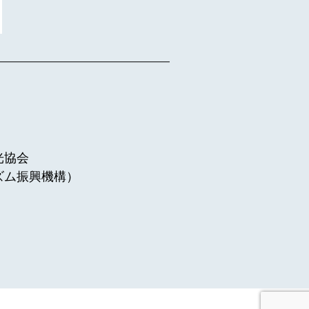
光協会
ズム振興機構）