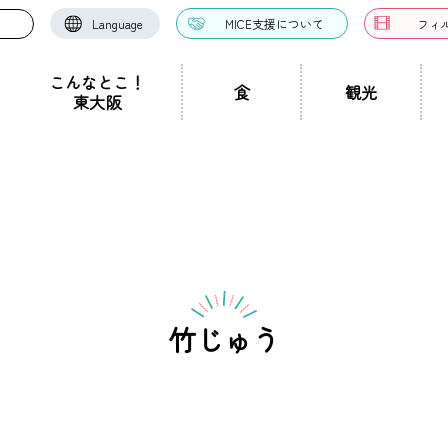
Language
MICE支援について
フィ
こんなとこ！
食
観光
東大阪
お好み焼き・たこ焼
洋食・西洋料理
中華料理
き
ドツアー
聖地景
文化景
祭り事景
見学施設
神社・仏閣
宿泊施設
文化・芸術
認定ガイドとは
グルメ・料理
ガイド一覧
スポーツ
ガイ
一覧
ン・つけ麺
居酒屋・バー
カフェ・喫茶店
スイ
職人景
生駒山景
ショップ
手土産
その他
東大阪絶景
竹じゅう
ク
カレー
焼肉
ホルモン
鍋
パン・
ハンバーガー
食堂
焼き鳥
お弁当・テイ
他