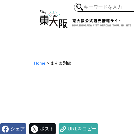
和食・寿司
ガイ
懐古景
自然・風景
モノづくり
Home
>
まんま別館​
ラーメ
アジア・エスニッ
オーガニック
地産地食
その
シェア
ポスト
URLをコピー