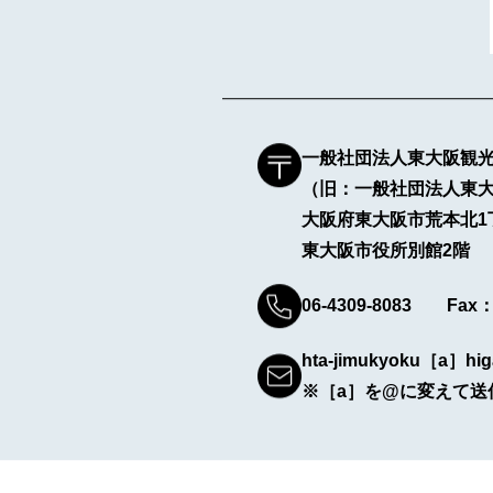
一般社団法人東大阪観
（旧：一般社団法人東
大阪府東大阪市荒本北1
東大阪市役所別館2階
06-4309-8083 Fax：0
hta-jimukyoku［a］hig
※［a］を@に変えて送