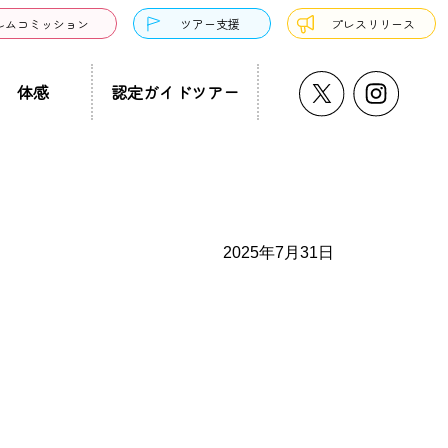
ルムコミッション
ツアー支援
プレスリリース
体感
認定ガイドツアー
うどん・そば
プチ大阪景
温泉・銭湯・サウナ
ド募集
まち歩き
ーツ
2025年7月31日
サンドウィッチ
クアウト