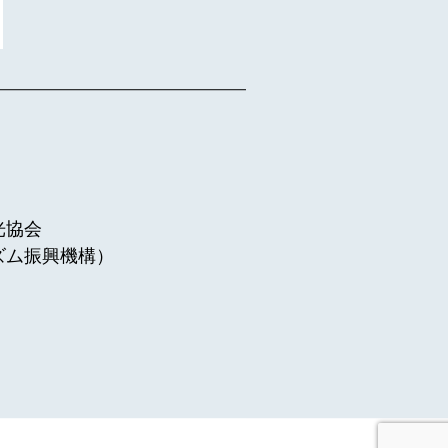
光協会
ズム振興機構）