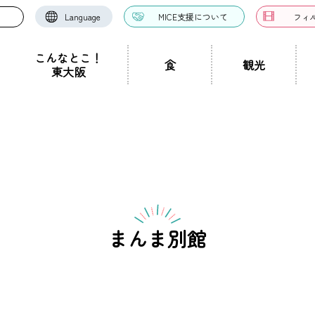
Language
MICE支援について
フィ
こんなとこ！
食
観光
東大阪
お好み焼き・たこ焼
洋食・西洋料理
中華料理
き
ドツアー
聖地景
文化景
祭り事景
見学施設
神社・仏閣
宿泊施設
文化・芸術
認定ガイドとは
グルメ・料理
ガイド一覧
スポーツ
ガイ
一覧
ン・つけ麺
居酒屋・バー
カフェ・喫茶店
スイ
職人景
生駒山景
ショップ
手土産
その他
東大阪絶景
まんま別館​
ク
カレー
焼肉
ホルモン
鍋
パン・
ハンバーガー
食堂
焼き鳥
お弁当・テイ
他