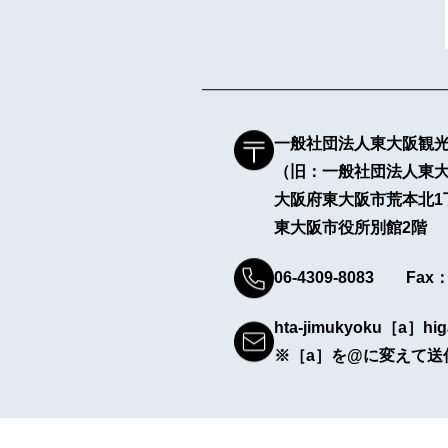
一般社団法人東大阪観
（旧：一般社団法人東
大阪府東大阪市荒本北1
東大阪市役所別館2階
06-4309-8083 Fax：0
hta-jimukyoku［a］hig
※［a］を@に変えて送