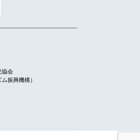
光協会
ズム振興機構）