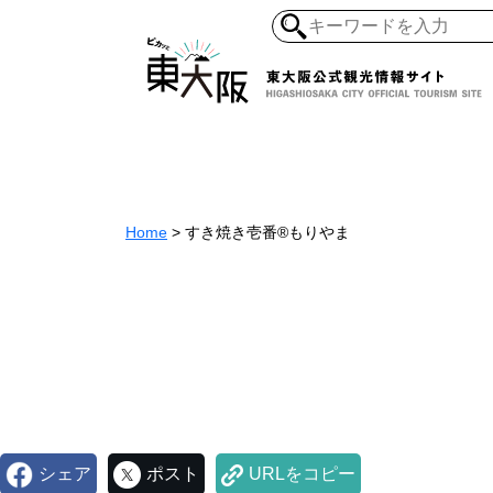
和食・寿司
ガイ
懐古景
自然・風景
モノづくり
Home
>
すき焼き壱番®️​もりやま
ラーメ
アジア・エスニッ
オーガニック
地産地食
その
シェア
ポスト
URLをコピー