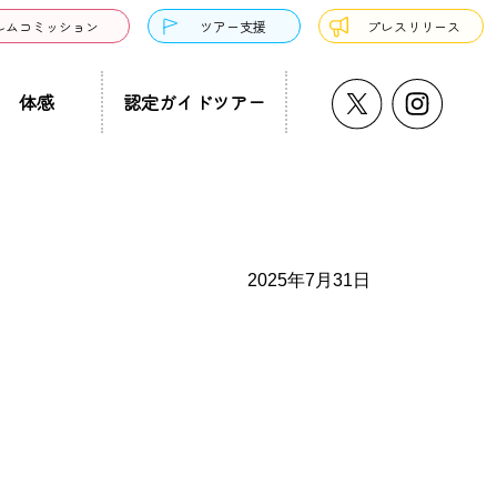
ルムコミッション
ツアー支援
プレスリリース
体感
認定ガイドツアー
うどん・そば
プチ大阪景
温泉・銭湯・サウナ
ド募集
まち歩き
ーツ
2025年7月31日
サンドウィッチ
クアウト